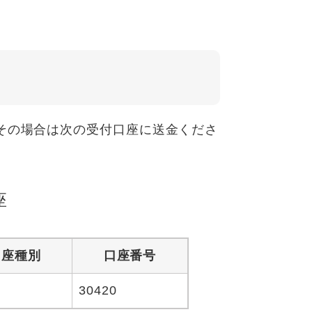
その場合は次の受付口座に送金くださ
座
口座種別
口座番号
30420