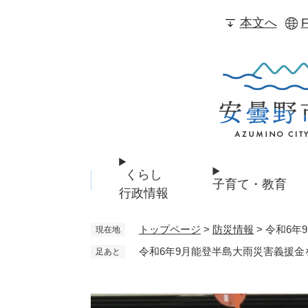
ペ
本文へ
F
ー
ジ
の
先
頭
で
す
。
くらし
子育て・教育
行政情報
トップページ
>
防災情報
>
令和6年
現在地
令和6年9月能登半島大雨災害義援金
足あと