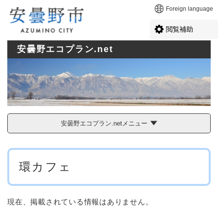
ペ
メニューを飛ばして本文へ
Foreign language
ー
ジ
閲覧補助
の
先
安曇野エコプラン.net
頭
で
す
。
安曇野エコプラン.netメニュー
本
環カフェ
文
現在、掲載されている情報はありません。