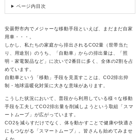
ページ内目次
安曇野市内でメジャーな移動手段といえば、まだまだ自家
用車・・・。
しかし、私たちの家庭から排出されるCO2量（世帯当た
り、用途別）のうち、「自動車」からの排出量は、「照
明・家電製品など」に次いで2番目に多く、全体の2割を占
めています。
​自動車という「移動」手段を見直すことは、CO2排出抑
制・地球温暖化対策に大きな意味があります。
こうした状況において、普段から利用している様々な移動
手段を工夫してCO2排出量を削減しようという取組「スマ
ートムーブ」が広がっています。
CO2を減らすだけでなく、体を動かすことで健康や快適さ
にもつながる「スマートムーブ」。皆さんも始めてみませ
んか。​