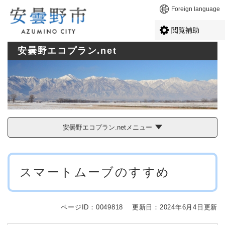
ペ
メニューを飛ばして本文へ
Foreign language
ー
ジ
閲覧補助
の
先
安曇野エコプラン.net
頭
で
す
。
安曇野エコプラン.netメニュー
本
スマートムーブのすすめ
文
ページID：0049818
更新日：2024年6月4日更新