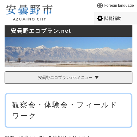
ペ
メニューを飛ばして本文へ
Foreign language
ー
ジ
閲覧補助
の
先
安曇野エコプラン.net
頭
で
す
。
安曇野エコプラン.netメニュー
本
観察会・体験会・フィールド
文
ワーク