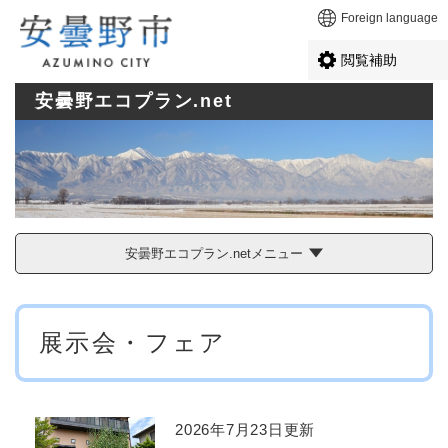
ペ
メニューを飛ばして本文へ
Foreign language
ー
ジ
閲覧補助
の
先
安曇野エコプラン.net
頭
で
す
。
安曇野エコプラン.netメニュー
本
展示会・フェア
文
2026年7月23日更新