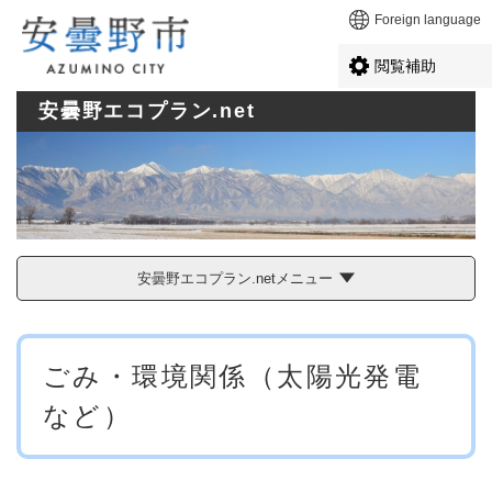
ペ
メニューを飛ばして本文へ
Foreign language
ー
ジ
閲覧補助
の
先
安曇野エコプラン.net
頭
で
す
。
安曇野エコプラン.netメニュー
本
ごみ・環境関係（太陽光発電
文
など）