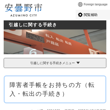
ペ
メニューを飛ばして本文へ
Foreign language
ー
ジ
閲覧補助
の
先
引越しに関する手続き
頭
で
す
。
引越しに関する手続きメニュー
本
障害者手帳をお持ちの方（転
文
入・転出の手続き）