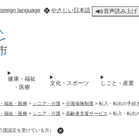
メニューを飛ばして本文へ
oreign language
やさしい日本語
音声読み上げ
健康・福祉
文化・スポーツ
しごと・産業
・医療
・福祉・医療
>
シニア・介護
>
介護保険制度
>
転入・転出の手続
・福祉・医療
>
シニア・介護
>
高齢者支援サービス
>
転入・転出
介護認定を受けている方）