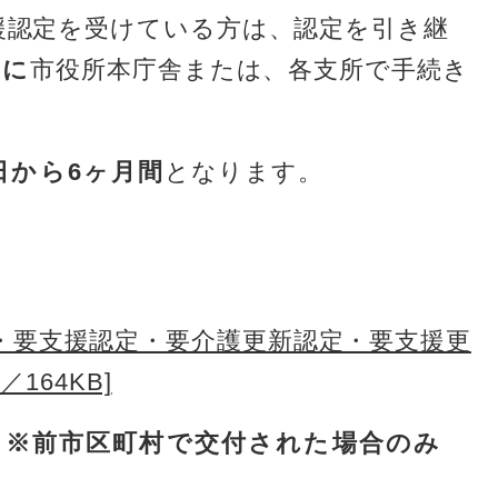
援認定を受けている方は、認定を引き継
内に
市役所本庁舎または、各支所で手続き
日から6ヶ月間
となります。
・要支援認定・要介護更新認定・要支援更
164KB]
書
※前市区町村で交付された場合のみ