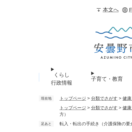
ペ
本文へ
F
ー
ジ
の
先
頭
で
す
。
くらし
子育て・教育
行政情報
トップページ
>
分類でさがす
>
健康
現在地
トップページ
>
分類でさがす
>
健康
方）
転入・転出の手続き（介護保険の要
足あと