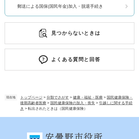
郵送による国保(国民年金)加入・脱退手続き
見つからないときは
よくある質問と回答
トップページ
>
分類でさがす
>
健康・福祉・医療
>
国民健康保険・
現在地
後期高齢者医療
>
国民健康保険の加入・喪失
>
引越しに関する手続
き
>
転出されたときは（国民健康保険）