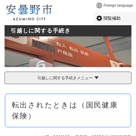
ペ
メニューを飛ばして本文へ
Foreign language
ー
ジ
閲覧補助
の
先
引越しに関する手続き
頭
で
す
。
引越しに関する手続きメニュー
本
転出されたときは（国民健康
文
保険）