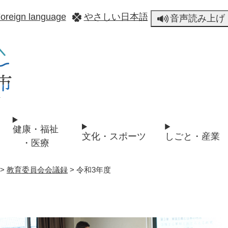
メニューを飛ばして本文へ
oreign language
やさしい日本語
音声読み上げ
健康・福祉
文化・スポーツ
しごと・産業
・医療
>
教育委員会会議録
>
令和3年度