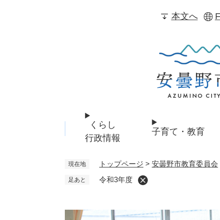
ペ
本文へ
F
ー
ジ
の
先
頭
で
す
。
くらし
子育て・教育
行政情報
トップページ
>
安曇野市教育委員会
現在地
令和3年度
足あと