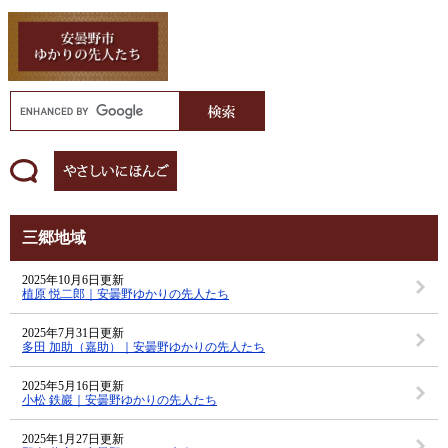
三郷地域
2025年10月6日更新
植原 悦二郎｜安曇野ゆかりの先人たち
2025年7月31日更新
多田 加助（嘉助）｜安曇野ゆかりの先人たち
2025年5月16日更新
小松 鉄巖｜安曇野ゆかりの先人たち
2025年1月27日更新