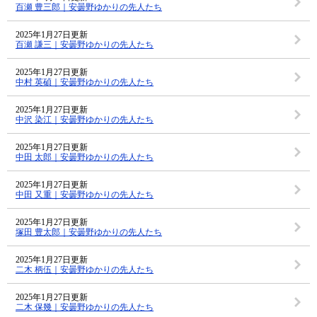
百瀬 豊三郎｜安曇野ゆかりの先人たち
2025年1月27日更新
百瀬 謙三｜安曇野ゆかりの先人たち
2025年1月27日更新
中村 英碵｜安曇野ゆかりの先人たち
2025年1月27日更新
中沢 染江｜安曇野ゆかりの先人たち
2025年1月27日更新
中田 太郎｜安曇野ゆかりの先人たち
2025年1月27日更新
中田 又重｜安曇野ゆかりの先人たち
2025年1月27日更新
塚田 豊太郎｜安曇野ゆかりの先人たち
2025年1月27日更新
二木 柄伍｜安曇野ゆかりの先人たち
2025年1月27日更新
二木 保幾｜安曇野ゆかりの先人たち