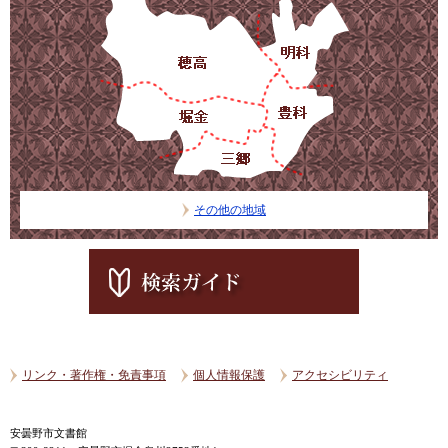
その他の地域
リンク・著作権・免責事項
個人情報保護
アクセシビリティ
安曇野市文書館