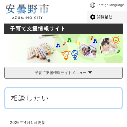
ペ
メニューを飛ばして本文へ
Foreign language
ー
ジ
閲覧補助
の
先
子育て支援情報サイト
頭
で
す
。
子育て支援情報サイトメニュー
本
相談したい
文
2026年4月1日更新