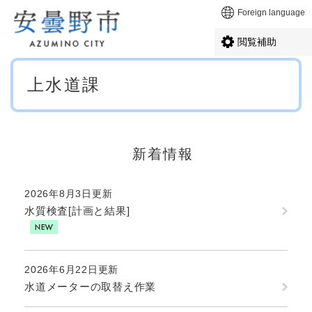
ペ
メニューを飛ばして本文へ
Foreign language
ー
ジ
閲覧補助
の
先
本
頭
上水道課
文
で
す
。
新着情報
2026年8月3日更新
水質検査[計画と結果]
2026年6月22日更新
水道メーターの取替え作業