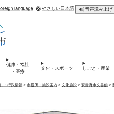
メニューを飛ばして本文へ
oreign language
やさしい日本語
音声読み上げ
健康・福祉
文化・スポーツ
しごと・産業
・医療
し・行政情報
>
市役所・施設案内
>
文化施設
>
安曇野市文書館
>