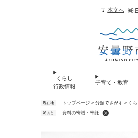
ペ
本文へ
F
ー
ジ
の
先
頭
で
す
。
くらし
子育て・教育
行政情報
トップページ
>
分類でさがす
>
くら
現在地
資料の寄贈・寄託
足あと