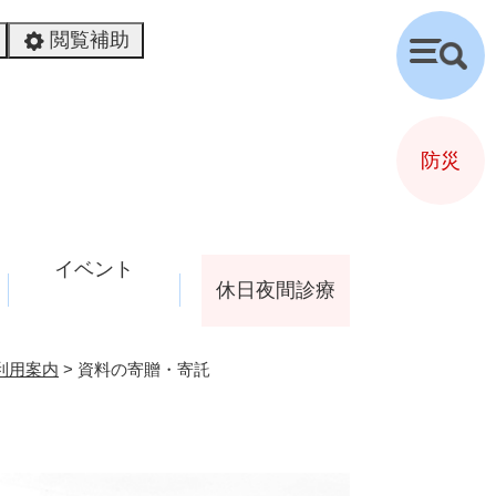
閲覧補助
検
索
防災
イベント
休日夜間診療
利用案内
>
資料の寄贈・寄託