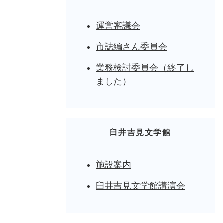
運営審議会
市誌編さん委員会
業務検討委員会（終了し
ました）
臼井吉見文学館
施設案内
臼井吉見文学館講演会