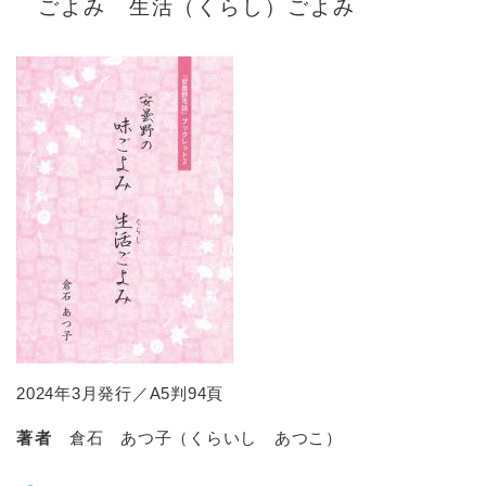
ごよみ 生活（くらし）ごよみ
2024年3月発行／A5判94頁
著者
倉石 あつ子（くらいし あつこ）