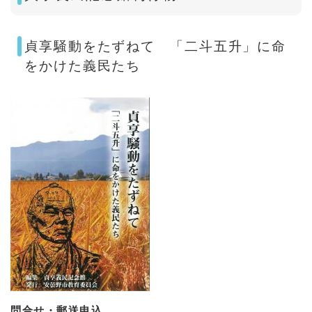
貞享騒動をたずねて 「二斗五升」に命
をかけた義民たち
問合せ・郵送申込