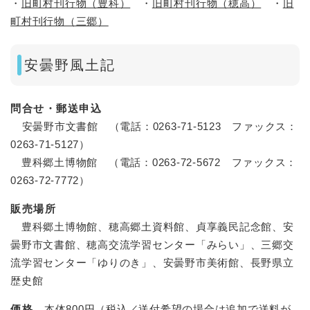
・
旧町村刊行物（豊科）
・
旧町村刊行物（穂高）
・
旧
町村刊行物（三郷）
安曇野風土記
問合せ・郵送申込
安曇野市文書館 （電話：0263-71-5123 ファックス：
0263-71-5127）
豊科郷土博物館 （電話：0263-72-5672 ファックス：
0263-72-7772）
販売場所
豊科郷土博物館、穂高郷土資料館、貞享義民記念館、安
曇野市文書館、穂高交流学習センター「みらい」、三郷交
流学習センター「ゆりのき」、安曇野市美術館、長野県立
歴史館
価格
本体800円（税込／送付希望の場合は追加で送料が