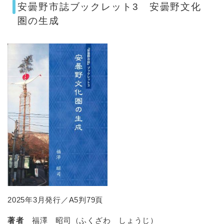
安曇野市誌ブックレット3 安曇野文化
圏の生成
2025年3月発行／A5判79頁
著者
福澤 昭司（ふくざわ しょうじ）