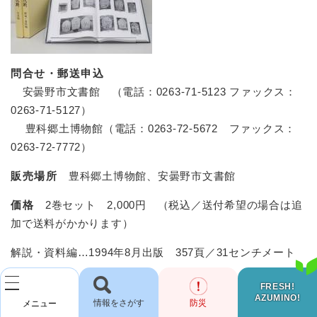
問合せ・郵送申込
安曇野市文書館 （電話：0263-71-5123 ファックス：
0263-71-5127）
豊科郷土博物館（電話：0263-72-5672 ファックス：
0263-72-7772）
販売場所
豊科郷土博物館、安曇野市文書館
価格
2巻セット 2,000円 （税込／送付希望の場合は追
加で送料がかかります）
解説・資料編…1994年8月出版 357頁／31センチメート
ル
FRESH!
写真編…1994年8月出版 501頁／31センチメートル
AZUMINO!
検
防災
メニュー
索