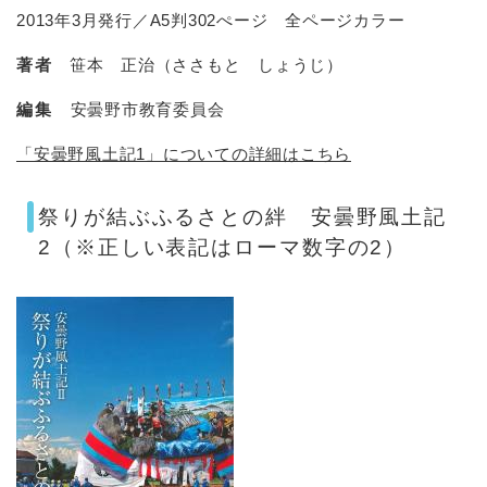
2013年3月発行／A5判302ぺージ 全ページカラー
著者
笹本 正治（ささもと しょうじ）
編集
安曇野市教育委員会
「安曇野風土記1」についての詳細はこちら
祭りが結ぶふるさとの絆 安曇野風土記
2（※正しい表記はローマ数字の2）