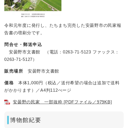
令和元年度に発行し、たちまち完売した安曇野市の民家報
告書の増刷分です。
問合せ・郵送申込
安曇野市文書館 （電話：0263-71-5123 ファックス：
0263-71-5127）
販売場所
安曇野市文書館
価格
本体1,000円（税込／送付希望の場合は追加で送料
がかかります）／A4判112ぺージ
安曇野の民家 一部抜粋 [PDFファイル／979KB]
博物館紀要