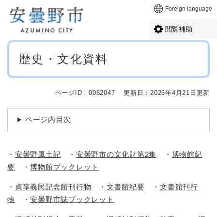
ペ
メニューを飛ばして本文へ
Foreign language
ー
ジ
閲覧補助
の
先
本
頭
歴史・文化資料
文
で
す
。
ページID：0062047
更新日：2026年4月21日更新
ページ内目次
・
安曇野風土記
・
安曇野市の文化財第2集
・
博物館紀
要
・
博物館ブックレット
・
貞享義民記念館刊行物
・
文書館紀要
・
文書館刊行
物
・
安曇野市誌ブックレット