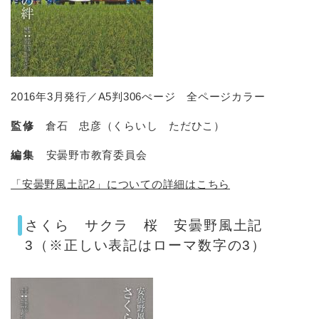
2016年3月発行／A5判306ぺージ 全ページカラー
監修
倉石 忠彦（くらいし ただひこ）
編集
安曇野市教育委員会
「安曇野風土記2」についての詳細はこちら
さくら サクラ 桜 安曇野風土記
3（※正しい表記はローマ数字の3）