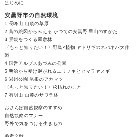
はじめに
安曇野市の自然環境
1 長峰山 山頂の草原
2 昔の絵図からみえる かつての安曇野 里山のすがた
3 景観をつくる屋敷林
〈もっと知りたい！〉野鳥×植物 ヤドリギのネバネバ大作
戦
4 国営アルプスあづみの公園
5 明治から受け継がれるユリノキとヒマラヤスギ
6 岩州公園 尾根のアカマツ
〈もっと知りたい！〉松枯れのこと
7 有明山 山麓のサワラ林
おさんぽ自然観察のすすめ
自然観察のマナー
野外で気をつける生きもの
参考文献​