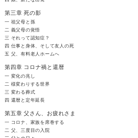
第三章 死の影
一 祖父母と孫
二 義父母の覚悟
三 それって認知症？
四 仕事と身体、そして友人の死
五 父、有料老人ホームへ
第四章 コロナ禍と還暦
一 変化の兆し
二 様変わりする世界
三 変わる葬式
四 還暦と定年延長
第五章 父さん、お疲れさま
一 コロナ、家族を席巻する
二 父、三度目の入院