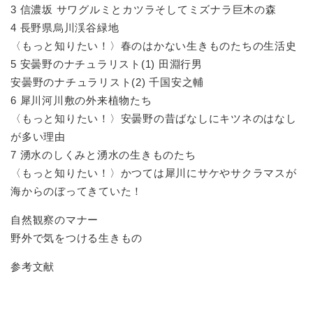
3 信濃坂 サワグルミとカツラそしてミズナラ巨木の森
4 長野県烏川渓谷緑地
〈もっと知りたい！〉春のはかない生きものたちの生活史
5 安曇野のナチュラリスト(1) 田淵行男
安曇野のナチュラリスト(2) 千国安之輔
6 犀川河川敷の外来植物たち
〈もっと知りたい！〉安曇野の昔ばなしにキツネのはなし
が多い理由
7 湧水のしくみと湧水の生きものたち
〈もっと知りたい！〉かつては犀川にサケやサクラマスが
海からのぼってきていた！
自然観察のマナー
野外で気をつける生きもの
参考文献