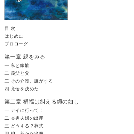
目 次
はじめに
プロローグ
第一章 親をみる
一 私と家族
二 義父と父
三 その介護、誰がする
四 覚悟を決めた
第二章 禍福は糾える縄の如し
一 デイに行って！
二 長男夫婦の出産
三 どうする？葬式
四 娘、新たな出発