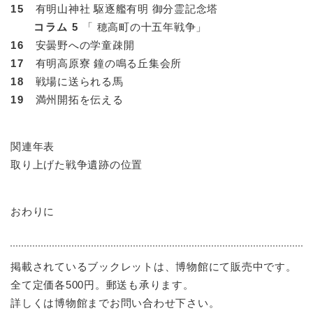
15
有明山神社 駆逐艦有明 御分霊記念塔
コラム 5
「 穂高町の十五年戦争」
16
安曇野への学童疎開
17
有明高原寮 鐘の鳴る丘集会所
18
戦場に送られる馬
19
満州開拓を伝える
関連年表
取り上げた戦争遺跡の位置
おわりに
掲載されているブックレットは、博物館にて販売中です。
全て定価各500円。郵送も承ります。
詳しくは博物館までお問い合わせ下さい。