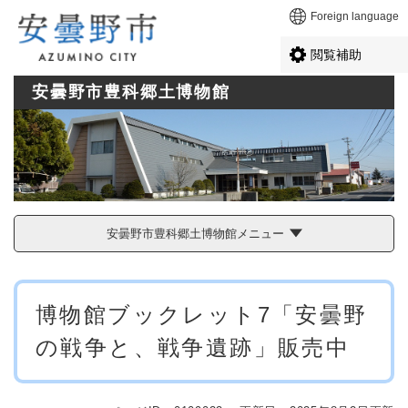
ペ
メニューを飛ばして本文へ
Foreign language
ー
ジ
閲覧補助
の
先
安曇野市豊科郷土博物館
頭
で
す
。
安曇野市豊科郷土博物館メニュー
本
博物館ブックレット7「安曇野
文
の戦争と、戦争遺跡」販売中