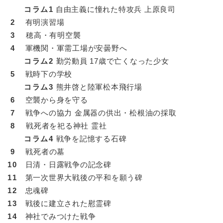
コラム1
自由主義に憧れた特攻兵 上原良司
2
有明演習場
3
穂高・有明空襲
4
軍機関・軍需工場が安曇野へ
コラム2
勤労動員 17歳で亡くなった少女
5
戦時下の学校
コラム3
熊井啓と陸軍松本飛行場
6
空襲から身を守る
7
戦争への協力 金属器の供出・松根油の採取
8
戦死者を祀る神社 霊社
コラム4
戦争を記憶する石碑
9
戦死者の墓
10
日清・日露戦争の記念碑
11
第一次世界大戦後の平和を願う碑
12
忠魂碑
13
戦後に建立された慰霊碑
14
神社でみつけた戦争