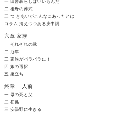
一 田舎暮らしはいいもんだ
二 祖母の葬式
三 つ きあいがこんなにあったとは
コラム 消えつつある庚申講
六章 家族
一 それぞれの縁
二 厄年
三 家族がバラバラに！
四 娘の選択
五 巣立ち
終章 一人前
一 母の死と父
二 初孫
三 安曇野に生きる​