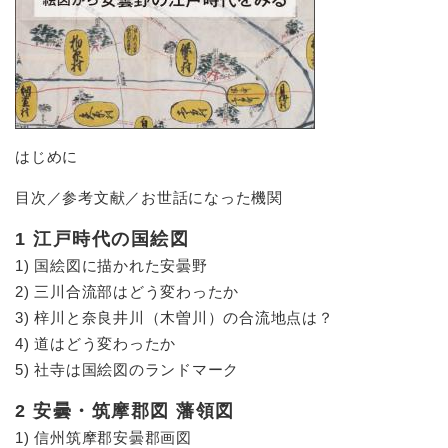
はじめに
目次／参考文献／お世話になった機関
1 江戸時代の国絵図
1) 国絵図に描かれた安曇野
2) 三川合流部はどう変わったか
3) 梓川と奈良井川（木曽川）の合流地点は？
4) 道はどう変わったか
5) 社寺は国絵図のランドマーク
2 安曇・筑摩郡図 藩領図
1) 信州筑摩郡安曇郡画図