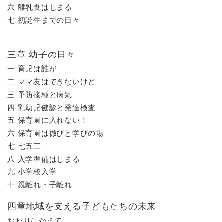
六 離乳食はじまる
七 初誕生までの日々
三章 幼子の日々
一 育児は誰が
二 ママ友はできないけど
三 予防接種と病気
四 乳幼児健診と発達検査
五 保育園に入れない！
六 保育園は倣びと学びの場
七 七五三
八 入学準備はじまる
九 小学校入学
十 親離れ・子離れ
四章地域を支える子どもたちの未来
おわりにかえて