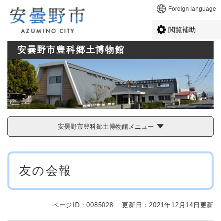
ペ
メニューを飛ばして本文へ
Foreign language
ー
ジ
閲覧補助
の
先
安曇野市豊科郷土博物館
頭
で
す
。
安曇野市豊科郷土博物館メニュー
本
友の会報
文
ページID：0085028
更新日：2021年12月14日更新