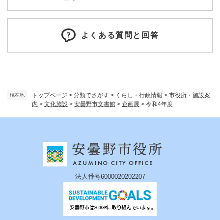
よくある質問と回答
トップページ
>
分類でさがす
>
くらし・行政情報
>
市役所・施設案
現在地
内
>
文化施設
>
安曇野市文書館
>
企画展
>
令和4年度
法人番号6000020202207