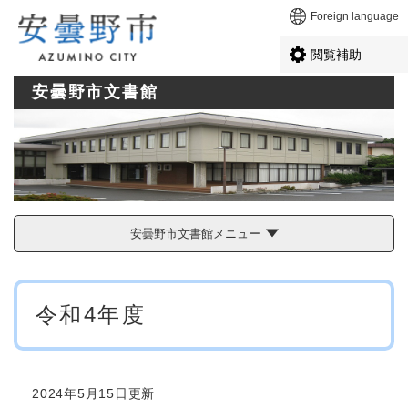
ペ
メニューを飛ばして本文へ
Foreign language
ー
ジ
閲覧補助
の
先
安曇野市文書館
頭
で
す
。
安曇野市文書館メニュー
本
令和4年度
文
2024年5月15日更新