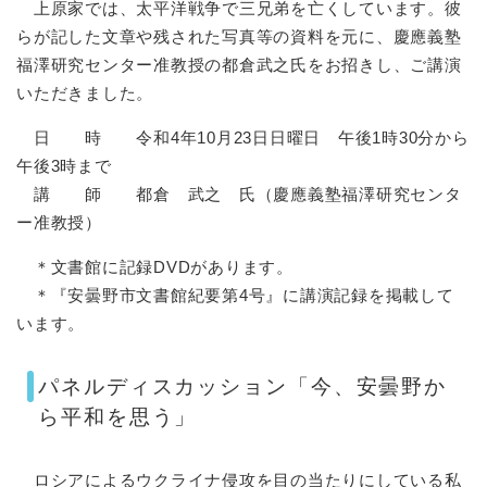
上原家では、太平洋戦争で三兄弟を亡くしています。彼
らが記した文章や残された写真等の資料を元に、慶應義塾
福澤研究センター准教授の都倉武之氏をお招きし、ご講演
いただきました。
日 時 令和4年10月23日日曜日 午後1時30分から
午後3時まで
講 師 都倉 武之 氏（慶應義塾福澤研究センタ
ー准教授）
＊文書館に記録DVDがあります。
＊『安曇野市文書館紀要第4号』に講演記録を掲載して
います。
パネルディスカッション「今、安曇野か
ら平和を思う」
ロシアによるウクライナ侵攻を目の当たりにしている私