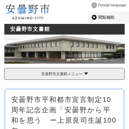
ペ
メニューを飛ばして本文へ
Foreign language
ー
ジ
閲覧補助
の
先
安曇野市文書館
頭
で
す
。
安曇野市文書館メニュー
本
安曇野市平和都市宣言制定10
文
周年記念企画「安曇野から平
和を思う ー上原良司生誕100