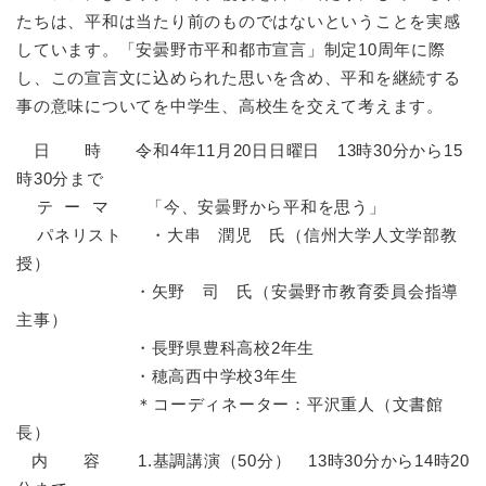
たちは、平和は当たり前のものではないということを実感
しています。「安曇野市平和都市宣言」制定10周年に際
し、この宣言文に込められた思いを含め、平和を継続する
事の意味についてを中学生、高校生を交えて考えます。
日 時 令和4年11月20日日曜日 13時30分から15
時30分まで
テ ー マ 「今、安曇野から平和を思う」
パネリスト ・大串 潤児 氏（信州大学人文学部教
授）
・矢野 司 氏（安曇野市教育委員会指導
主事）
・長野県豊科高校2年生
・穂高西中学校3年生
＊コーディネーター：平沢重人（文書館
長）
内 容 1.基調講演（50分） 13時30分から14時20