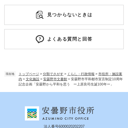
見つからないときは
よくある質問と回答
トップページ
>
分類でさがす
>
くらし・行政情報
>
市役所・施設案
現在地
内
>
文化施設
>
安曇野市文書館
>
安曇野市平和都市宣言制定10周年
記念企画「安曇野から平和を思う ー上原良司生誕100年ー」
法人番号6000020202207