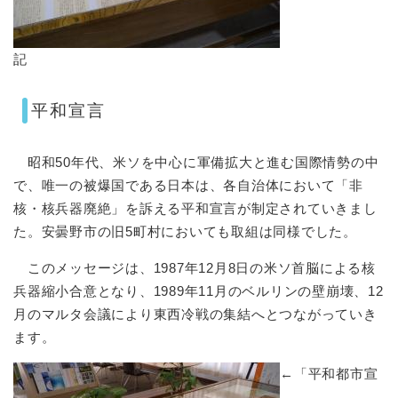
記​
平和宣言
昭和50年代、米ソを中心に軍備拡大と進む国際情勢の中
で、唯一の被爆国である日本は、各自治体において「非
核・核兵器廃絶」を訴える平和宣言が制定されていきまし
た。安曇野市の旧5町村においても取組は同様でした。
このメッセージは、1987年12月8日の米ソ首脳による核
兵器縮小合意となり、1989年11月のベルリンの壁崩壊、12
月のマルタ会議により東西冷戦の集結へとつながっていき
ます。
​←「平和都市宣