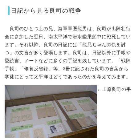
日記から見る良司の戦争
良司のひとつ上の兄、海軍軍医龍男は、良司が出陣壮行
会に参加した翌日、南太平洋で潜水艦乗船中に戦死してい
ます。それ以降、良司の日記には「龍兄ちゃんの仇を討
つ」の文言が多く登場します。良司は、日記以外に手帳や
愛読書、ノートなどに多くの手記を残しています。「戦陣
手帳」「修養反省録」等、3冊に記された良司の言葉から
学徒にとって太平洋はどうであったのかを考えてみます。
←上原良司の手