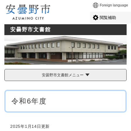
ペ
メニューを飛ばして本文へ
Foreign language
ー
ジ
閲覧補助
の
先
安曇野市文書館
頭
で
す
。
安曇野市文書館メニュー
本
令和6年度
文
2025年1月14日更新