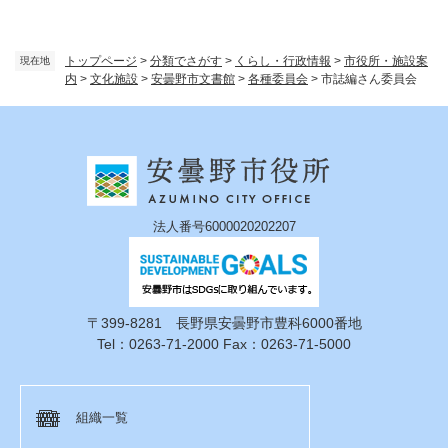
トップページ
>
分類でさがす
>
くらし・行政情報
>
市役所・施設案
現在地
内
>
文化施設
>
安曇野市文書館
>
各種委員会
>
市誌編さん委員会
法人番号6000020202207
〒399-8281 長野県安曇野市豊科6000番地
Tel：0263-71-2000 Fax：0263-71-5000
組織一覧