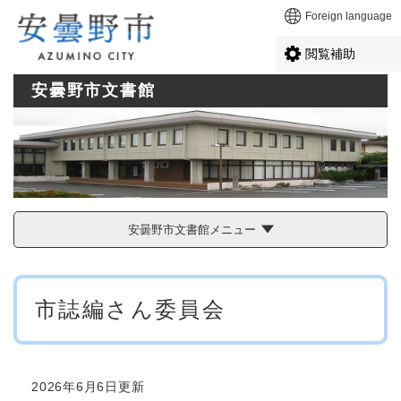
ペ
メニューを飛ばして本文へ
Foreign language
ー
ジ
閲覧補助
の
先
安曇野市文書館
頭
で
す
。
安曇野市文書館メニュー
本
市誌編さん委員会
文
2026年6月6日更新