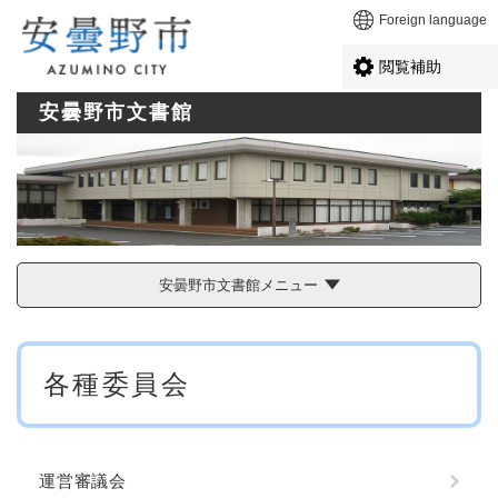
ペ
メニューを飛ばして本文へ
Foreign language
ー
ジ
閲覧補助
の
先
安曇野市文書館
頭
で
す
。
安曇野市文書館メニュー
本
各種委員会
文
運営審議会