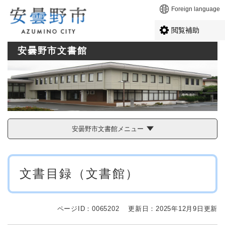
ペ
メニューを飛ばして本文へ
Foreign language
ー
ジ
閲覧補助
の
先
安曇野市文書館
頭
で
す
。
安曇野市文書館メニュー
本
文書目録（文書館）
文
ページID：0065202
更新日：2025年12月9日更新