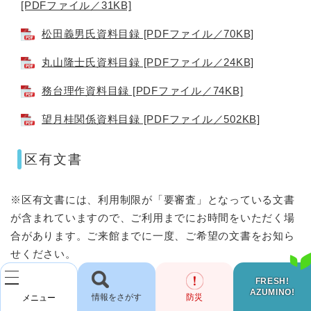
[PDFファイル／31KB]
松田義男氏資料目録 [PDFファイル／70KB]
丸山隆士氏資料目録 [PDFファイル／24KB]
務台理作資料目録 [PDFファイル／74KB]
望月桂関係資料目録 [PDFファイル／502KB]
区有文書
※区有文書には、利用制限が「要審査」となっている文書
が含まれていますので、ご利用までにお時間をいただく場
合があります。ご来館までに一度、ご希望の文書をお知ら
せください。​
■豊科地域
FRESH!
AZUMINO!
検
防災
メニュー
上鳥羽区資料目録 [PDFファイル／358KB]
索