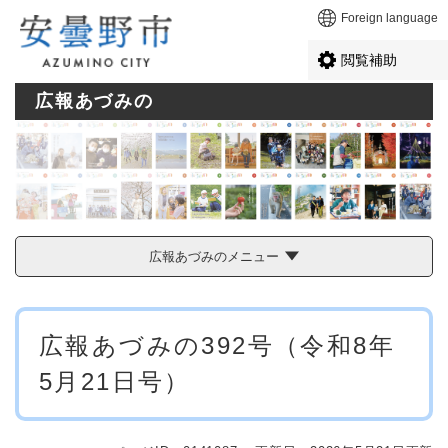
ペ
メニューを飛ばして本文へ
Foreign language
ー
ジ
閲覧補助
の
先
広報あづみの
頭
で
す
。
広報あづみのメニュー
本
広報あづみの392号（令和8年
文
5月21日号）