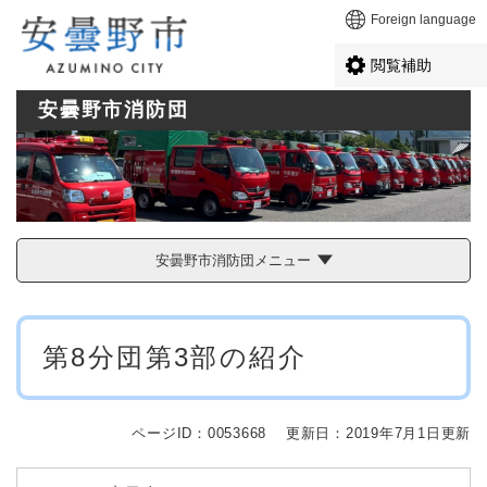
ペ
メニューを飛ばして本文へ
Foreign language
ー
ジ
閲覧補助
の
先
安曇野市消防団
頭
で
す
。
安曇野市消防団メニュー
本
第8分団第3部の紹介
文
ページID：0053668
更新日：2019年7月1日更新