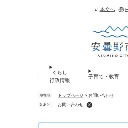
ペ
本文へ
F
ー
ジ
の
先
頭
で
す
。
くらし
子育て・教育
行政情報
トップページ
>
お問い合わせ
現在地
お問い合わせ
足あと
本