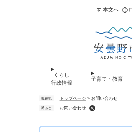
ペ
本文へ
F
ー
ジ
の
先
頭
で
す
。
くらし
子育て・教育
行政情報
トップページ
>
お問い合わせ
現在地
お問い合わせ
足あと
本