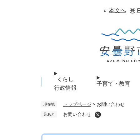
ペ
本文へ
F
ー
ジ
の
先
頭
で
す
。
くらし
子育て・教育
行政情報
トップページ
>
お問い合わせ
現在地
お問い合わせ
足あと
本