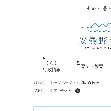
ペ
本文へ
F
ー
ジ
の
先
頭
で
す
。
くらし
子育て・教育
行政情報
トップページ
>
お問い合わせ
現在地
お問い合わせ
足あと
本