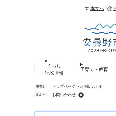
ペ
本文へ
F
ー
ジ
の
先
頭
で
す
。
くらし
子育て・教育
行政情報
トップページ
>
お問い合わせ
現在地
お問い合わせ
足あと
本