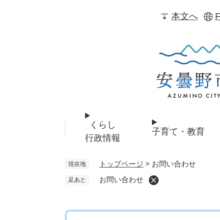
ペ
本文へ
F
ー
ジ
の
先
頭
で
す
。
くらし
子育て・教育
行政情報
トップページ
>
お問い合わせ
現在地
お問い合わせ
足あと
本