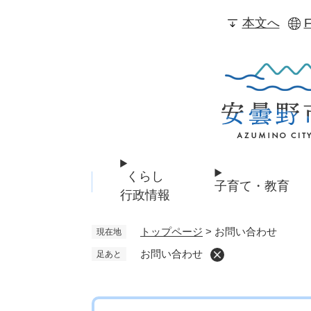
ペ
本文へ
F
ー
ジ
の
先
頭
で
す
。
くらし
子育て・教育
行政情報
トップページ
>
お問い合わせ
現在地
お問い合わせ
足あと
本