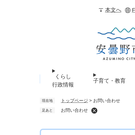
ペ
本文へ
F
ー
ジ
の
先
頭
で
す
。
くらし
子育て・教育
行政情報
トップページ
>
お問い合わせ
現在地
お問い合わせ
足あと
本