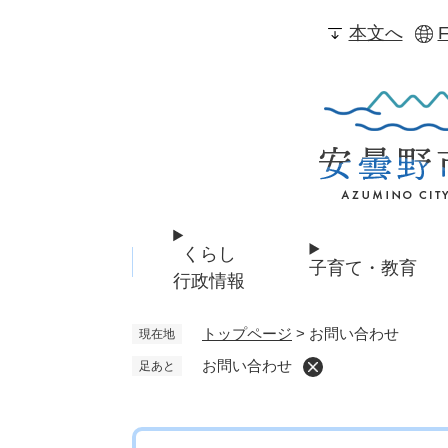
ペ
本文へ
F
ー
ジ
の
先
頭
で
す
。
くらし
子育て・教育
行政情報
トップページ
>
お問い合わせ
現在地
お問い合わせ
足あと
本