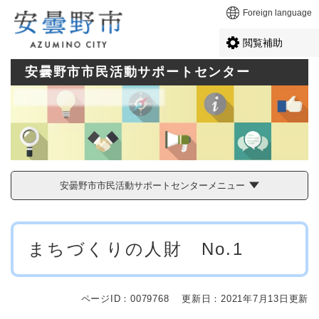
ペ
メニューを飛ばして本文へ
Foreign language
ー
ジ
閲覧補助
の
先
安曇野市市民活動サポートセンター
頭
で
す
。
安曇野市市民活動サポートセンターメニュー
本
まちづくりの人財 No.1
文
ページID：0079768
更新日：2021年7月13日更新