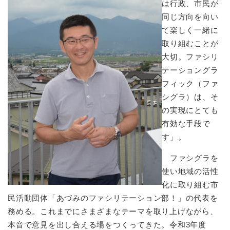
は行政、市民が
同じ方向を向い
て楽しく一緒に
取り組むことが
大切。ファシリ
テーショングラ
フィック（ファ
シグラ）は、そ
の実現にとても
有効な手段で
す」。
ファシグラを
使い地域の活性
化に取り組む市
民活動団体「あづみのファシリテーション部！」の代表を
務める。これまでにさまざまなテーマを取り上げながら、
本音で意見を出し合える場をつくってきた。令和3年度