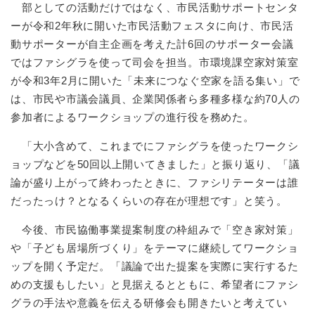
部としての活動だけではなく、市民活動サポートセンタ
ーが令和2年秋に開いた市民活動フェスタに向け、市民活
動サポーターが自主企画を考えた計6回のサポーター会議
ではファシグラを使って司会を担当。市環境課空家対策室
が令和3年2月に開いた「未来につなぐ空家を語る集い」で
は、市民や市議会議員、企業関係者ら多種多様な約70人の
参加者によるワークショップの進行役を務めた。
「大小含めて、これまでにファシグラを使ったワークシ
ョップなどを50回以上開いてきました」と振り返り、「議
論が盛り上がって終わったときに、ファシリテーターは誰
だったっけ？となるくらいの存在が理想です」と笑う。
今後、市民協働事業提案制度の枠組みで「空き家対策」
や「子ども居場所づくり」をテーマに継続してワークショ
ップを開く予定だ。「議論で出た提案を実際に実行するた
めの支援もしたい」と見据えるとともに、希望者にファシ
グラの手法や意義を伝える研修会も開きたいと考えてい