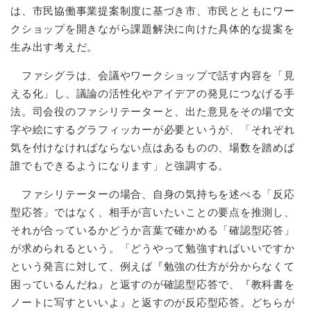
は、市民協働事業提案制度に基づき市、市民とともにワー
クショップを開きながら課題解決に向けた具体的な提案を
生み出す考えだ。
ファシグラは、会議やワークショップで話す内容を「見
える化」し、議論の活性化やアイデアの発見につなげる手
法。司会役のファシリテーターと、出た意見をその場で文
字や絵にするグラフィッカーが必要というが、「それぞれ
気を付けなければならない点はあるものの、場数を踏めば
誰でもできるようになります」と強調する。
ファシリテーターの場合、自身の気持ちを述べる「反応
型応答」ではなく、相手が言いたいことの要点を推測し、
それが合っているかどうか言葉で確かめる「確認型応答」
が求められるという。「どうやって勉強すればいいですか
という発言に対して、例えば『勉強の仕方が分からなくて
困っているんだね』と返すのが確認型応答で、『教科書を
ノートに写すといいよ』と返すのが反応型応答。どちらが