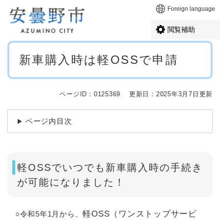
ペ
メニューを飛ばして本文へ
Foreign language
ー
ジ
閲覧補助
の
先
本
頭
新車購入時は軽OSSで申請
文
で
す
。
ページID：0125369
更新日：2025年3月7日更新
ページ内目次
軽OSSでいつでも新車購入時の手続き
が可能になりました！
軽OSS（ワンストップサービ
○令和5年1月から、