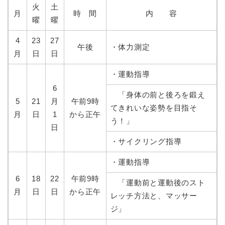
火
土
月
時 間
内 容
曜
曜
4
23
27
午後
・体力測定
月
日
日
・運動指導
6
「身体の前と後ろを鍛え
5
21
月
午前9時
てきれいな姿勢を目指そ
月
日
1
から正午
う！」
日
・サイクリング指導
・運動指導
6
18
22
午前9時
「運動前と運動後のスト
月
日
日
から正午
レッチ方法と、マッサー
ジ」