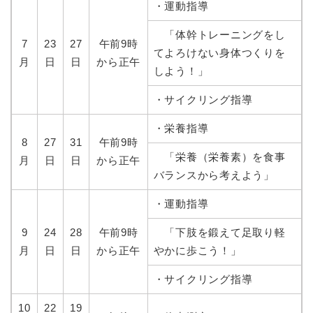
・運動指導
「体幹トレーニングをし
7
23
27
午前9時
てよろけない身体つくりを
月
日
日
から正午
しよう！」
・サイクリング指導
・栄養指導
8
27
31
午前9時
「栄養（栄養素）を食事
月
日
日
から正午
バランスから考えよう」
・運動指導
9
24
28
午前9時
「下肢を鍛えて足取り軽
月
日
日
から正午
やかに歩こう！」
・サイクリング指導
10
22
19