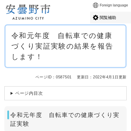
ペ
メニューを飛ばして本文へ
Foreign language
ー
ジ
閲覧補助
の
先
本
頭
令和元年度 自転車での健康
文
で
づくり実証実験の結果を報告
す
。
します！
ページID：0587501
更新日：2022年4月1日更新
ページ内目次
令和元年度 自転車での健康づくり実
証実験