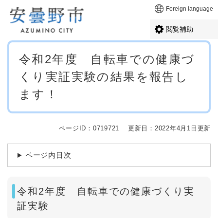
ペ
メニューを飛ばして本文へ
Foreign language
ー
ジ
閲覧補助
の
先
本
頭
令和2年度 自転車での健康づ
文
で
くり実証実験の結果を報告し
す
。
ます！
ページID：0719721
更新日：2022年4月1日更新
ページ内目次
令和2年度 自転車での健康づくり実
証実験