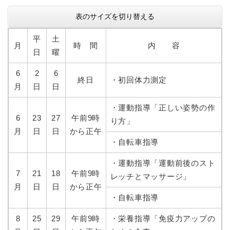
表のサイズを切り替える
平
土
月
時 間
内 容
日
曜
6
2
6
終日
・初回体力測定
月
日
日
・運動指導「正しい姿勢の作
6
23
27
午前9時
り方」
月
日
日
から正午
・自転車指導
・運動指導「運動前後のスト
7
21
18
午前9時
レッチとマッサージ」
月
日
日
から正午
・自転車指導
8
25
29
午前9時
・栄養指導「免疫力アップの