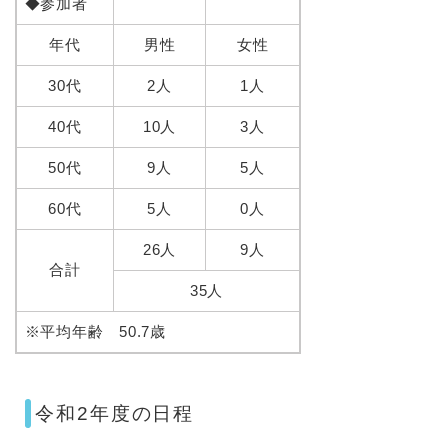
◆参加者
年代
男性
女性
30代
2人
1人
40代
10人
3人
50代
9人
5人
60代
5人
0人
26人
9人
合計
35人
※平均年齢 50.7歳
令和2年度の日程