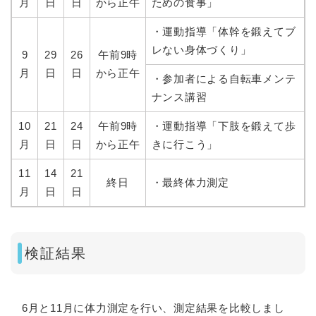
月
日
日
から正午
ための食事」
・運動指導「体幹を鍛えてブ
レない身体づくり」
9
29
26
午前9時
月
日
日
から正午
・参加者による自転車メンテ
ナンス講習
10
21
24
午前9時
・運動指導「下肢を鍛えて歩
月
日
日
から正午
きに行こう」
11
14
21
終日
・最終体力測定
月
日
日
検証結果
6月と11月に体力測定を行い、測定結果を比較しまし