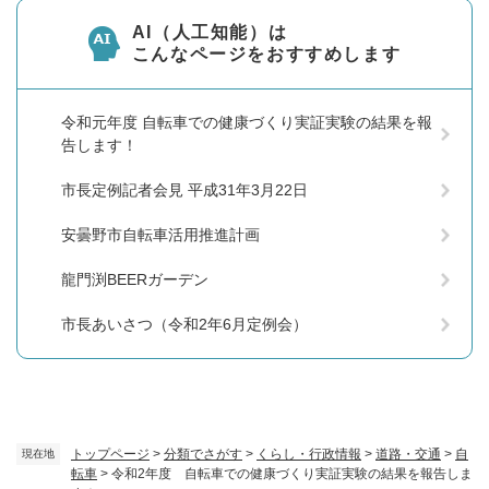
AI（人工知能）は
こんなページをおすすめします
令和元年度 自転車での健康づくり実証実験の結果を報
告します！
市長定例記者会見 平成31年3月22日
安曇野市自転車活用推進計画
龍門渕BEERガーデン
市長あいさつ（令和2年6月定例会）
トップページ
>
分類でさがす
>
くらし・行政情報
>
道路・交通
>
自
現在地
転車
>
令和2年度 自転車での健康づくり実証実験の結果を報告しま