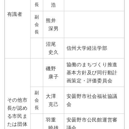
長
浩
有識者
副
熊井
会
深男
長
沼尾
信州大学経法学部
史久
協働のまちづくり推進
磯野
基本方針及び同行動計
康子
画策定・評価委員会
副
大澤
安曇野市社会福祉協議
その他市
会
克己
会
長
長が認め
る市民ま
羽重
安曇野市公民館運営審
たは団体
曉雄
議会