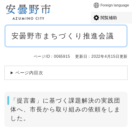
ペ
メニューを飛ばして本文へ
Foreign language
ー
ジ
閲覧補助
の
先
本
頭
安曇野市まちづくり推進会議
文
で
す
。
ページID：0065915
更新日：2022年4月15日更新
ページ内目次
「提言書」に基づく課題解決の実践団
体へ、市長から取り組みの依頼をしま
した。