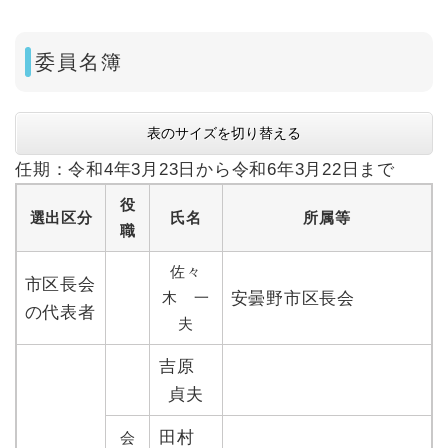
委員名簿
表のサイズを切り替える
任期：令和4年3月23日から令和6年3月22日まで
役
選出区分
氏名
所属等
職
佐々
市区長会
木 一
安曇野市区長会
の代表者
夫
吉原
貞夫
田村
会