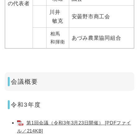
の代表者
川井
安曇野市商工会
敏克
相馬
あづみ農業協同組合
和揮衛
会議概要
令和3年度
第1回会議（令和3年3月23日開催） [PDFファイ
ル／214KB]