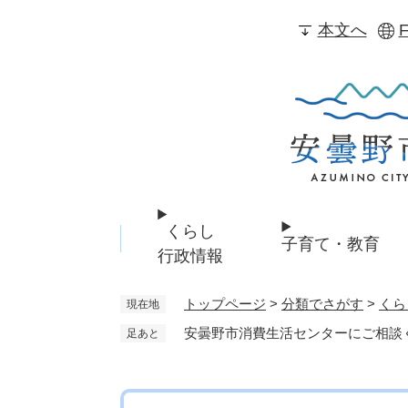
ペ
本文へ
F
ー
ジ
の
先
頭
で
す
。
くらし
子育て・教育
行政情報
トップページ
>
分類でさがす
>
くら
現在地
安曇野市消費生活センターにご相談
足あと
本