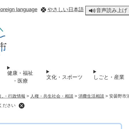
メニューを飛ばして本文へ
oreign language
やさしい日本語
音声読み上げ
健康・福祉
文化・スポーツ
しごと・産業
・医療
し・行政情報
>
人権・共生社会・相談
>
消費生活相談
>
安曇野市
ください