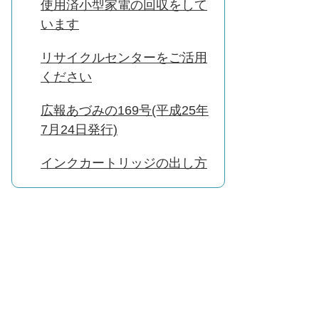
使用済小型家電の回収をして
います
リサイクルセンターをご活用
ください
広報あづみの169号(平成25年
7月24日発行)
インクカートリッジの出し方