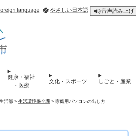
メニューを飛ばして本文へ
oreign language
やさしい日本語
音声読み上げ
健康・福祉
文化・スポーツ
しごと・産業
・医療
生活部
>
生活環境保全課
>
家庭用パソコンの出し方