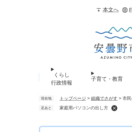
ペ
本文へ
F
ー
ジ
の
先
頭
で
す
。
くらし
子育て・教育
行政情報
トップページ
>
組織でさがす
>
市民
現在地
家庭用パソコンの出し方
足あと
本