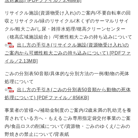
法対象品) [PDFファイル／3.48MB]
リサイクル施設(資源物受け入れ)のご案内/不要自転車の回
収とリサイクル/緑のリサイクル/木くずのサーマルリサイ
クル/粗大ごみ/し尿・雑排水処理/穂高クリーンセンター
（穂高広域施設組合）/可燃性粗大ごみの持ち込みについて
○
出し方の手引き(リサイクル施設(資源物受け入れ)の
ご案内から可燃性粗大ごみの持ち込みについて) [PDFファ
イル／2.13MB]
ごみの分別表50音順/具体的な分別方法の一例/動物の死体
処理について
○
出し方の手引き(ごみの分別表50音順から動物の死体
処理について) [PDFファイル／856KB]
事業者の皆様へ/補助金制度のご案内/2歳未満の乳幼児を養
育されている方へ・もえるごみ専用指定袋交付事業のご案
内/食品ロスの削減について/資源物・ごみのゆくえ/ごみの
野焼きの禁止について/背表紙