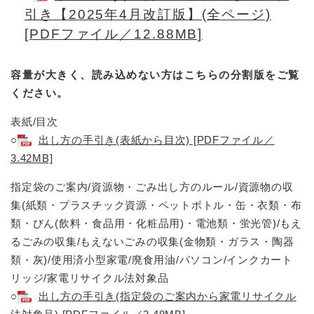
引き【2025年4月改訂版】(全ページ)
[PDFファイル／12.88MB]
容量が大きく、読み込めない方はこちらの分割版をご覧
ください。
表紙/目次
○
出し方の手引き(表紙から目次) [PDFファイル／
3.42MB]
指定袋のご案内/資源物・ごみ出し方のルール/資源物の収
集(紙類・プラスチック資源・ペットボトル・缶・衣類・布
類・びん(飲料・食品用・化粧品用)・電池類・蛍光管)/もえ
るごみの収集/もえないごみの収集(金物類・ガラス・陶器
類・灰)/使用済小型家電/廃食用油/パソコン/インクカート
リッジ/家電リサイクル法対象品
○
出し方の手引き(指定袋のご案内から家電リサイクル