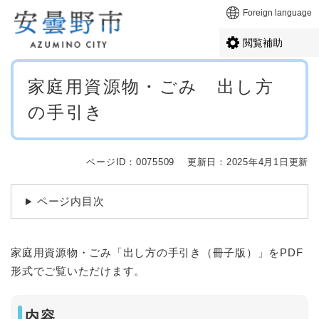
ペ
メニューを飛ばして本文へ
Foreign language
ー
ジ
閲覧補助
の
先
本
頭
家庭用資源物・ごみ 出し方
文
で
の手引き
す
。
ページID：0075509
更新日：2025年4月1日更新
ページ内目次
家庭用資源物・ごみ「出し方の手引き（冊子版）」をPDF
形式でご覧いただけます。
内容