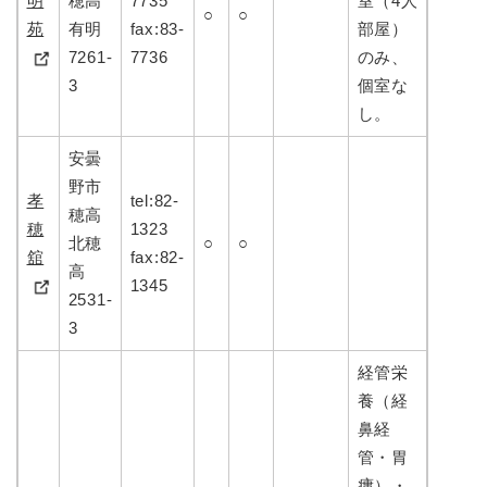
明
穂高
7735
室（4人
○
○
苑
有明
fax:83-
部屋）
7261-
7736
のみ、
3
個室な
し。
安曇
野市
孝
tel:82-
穂高
穂
1323
北穂
○
○
舘
fax:82-
高
1345
2531-
3
経管栄
養（経
鼻経
管・胃
瘻）・