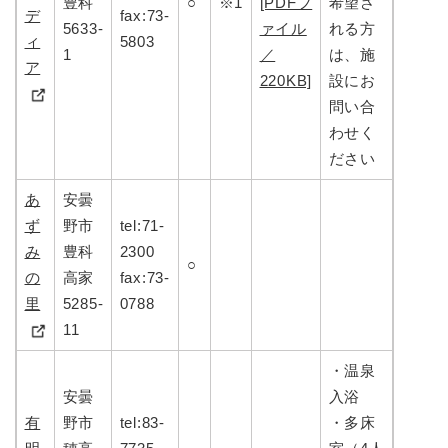
豊科
○
※1
[PDFフ
希望さ
デ
fax:73-
5633-
ァイル
れる方
ィ
5803
1
／
は、施
ア
220KB]
設にお
問い合
わせく
ださい
あ
安曇
ず
野市
tel:71-
み
豊科
2300
○
の
高家
fax:73-
里
5285-
0788
11
・温泉
安曇
入浴
有
野市
tel:83-
・多床