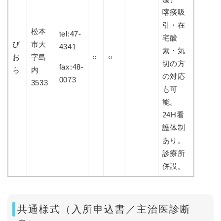
喀痰吸
引・在
松本
tel:47-
宅酸
び
市大
4341
素・気
お
字島
○
○
切の方
fax:48-
ら
内
の対応
0073
3533
も可
能。
24H看
護体制
あり。
診療所
併設。
共通様式（入所申込書／主治医診断