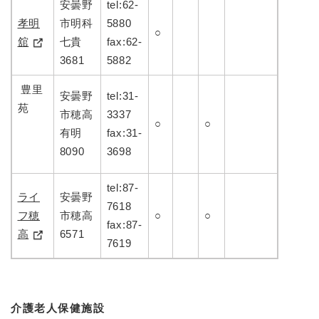
安曇野
tel:62-
孝明
市明科
5880
○
舘
七貴
fax:62-
3681
5882
豊里
安曇野
tel:31-
苑
市穂高
3337
○
○
有明
fax:31-
8090
3698
tel:87-
ライ
安曇野
7618
フ穂
市穂高
○
○
fax:87-
高
6571
7619
介護老人保健施設