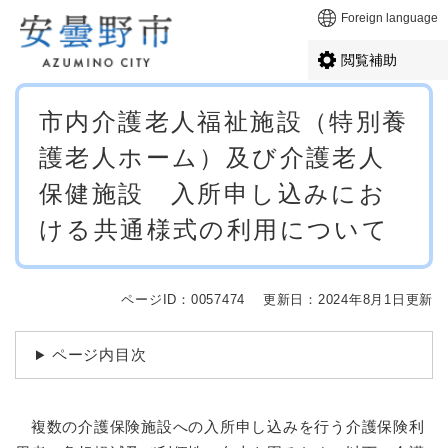
ペ
メニューを飛ばして本文へ
Foreign language
ー
ジ
閲覧補助
の
先
本
頭
市内介護老人福祉施設（特別養
文
で
護老人ホーム）及び介護老人
す
。
保健施設 入所申し込みにお
ける共通様式の利用について
ページID：0057474
更新日：2024年8月1日更新
ページ内目次
複数の介護保険施設への入所申し込みを行う介護保険利