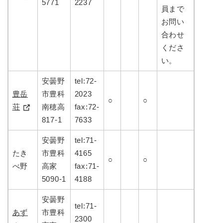
5771
2237
員まで
お問い
合わせ
くださ
い。
安曇野
tel:72-
豊岳
市豊科
2023
○
○
荘
南穂高
fax:72-
817-1
7633
安曇野
tel:71-
たき
市豊科
4165
○
○
べ野
高家
fax:71-
5090-1
4188
安曇野
tel:71-
あず
市豊科
2300