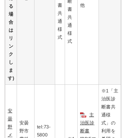
断
書
他
る
書
共
場
共
通
合
通
様
は
様
式
リ
式
ン
ク
し
ま
す)
※1「主
治医診
断書共
安
主
通様
曇
安曇
治医診
式」の
野
tel:73-
野市
断書
利用を
メ
5800