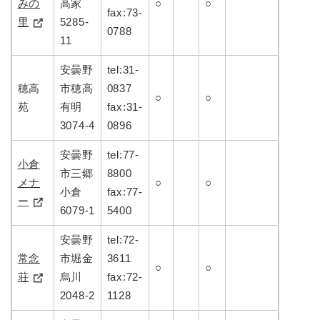
みの
高家
○
○
fax:73-
里
5285-
0788
11
安曇野
tel:31-
穂高
市穂高
0837
○
○
苑
有明
fax:31-
3074-4
0896
安曇野
tel:77-
小倉
市三郷
8800
メナ
○
○
小倉
fax:77-
ー
6079-1
5400
安曇野
tel:72-
常念
市堀金
3611
○
○
荘
烏川
fax:72-
2048-2
1128