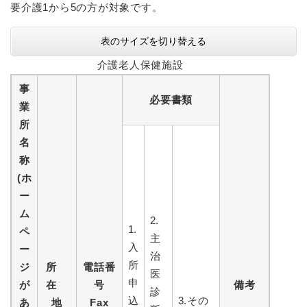
要介護1から5の方が対象です。
表のサイズを切り替える
介護老人保健施設
事
必要書類
業
所
名
称
(ホ
ー
ム
2.
1.
ペ
主
入
ー
治
所
ジ
所
電話番
医
申
が
在
号
備考
診
込
3.その
あ
地
Fax