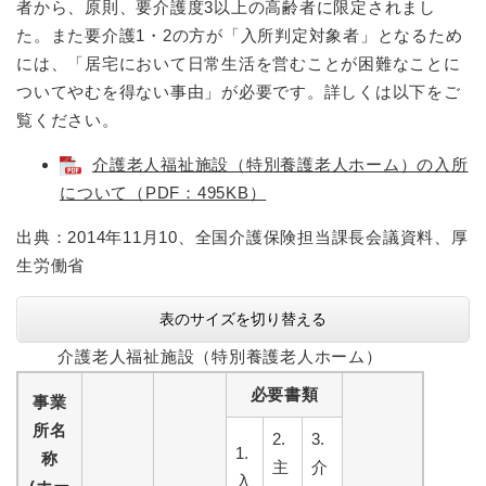
者から、原則、要介護度3以上の高齢者に限定されまし
た。また要介護1・2の方が「入所判定対象者」となるため
には、「居宅において日常生活を営むことが困難なことに
ついてやむを得ない事由」が必要です。詳しくは以下をご
覧ください。
介護老人福祉施設（特別養護老人ホーム）の入所
について（PDF：495KB）
出典：2014年11月10、全国介護保険担当課長会議資料、厚
生労働省
表のサイズを切り替える
介護老人福祉施設（特別養護老人ホーム）
必要書類
事業
所名
2.
3.
1.
称
主
介
入