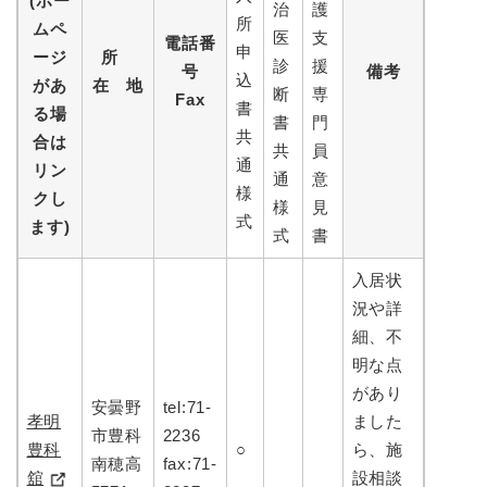
(ホー
治
護
所
ムペ
医
支
電話番
申
ージ
所
診
援
号
備考
込
があ
在 地
断
専
Fax
書
る場
書
門
共
合は
共
員
通
リン
通
意
様
クし
様
見
式
ます)
式
書
入居状
況や詳
細、不
明な点
があり
安曇野
tel:71-
孝明
ました
市豊科
2236
豊科
○
ら、施
南穂高
fax:71-
舘
設相談