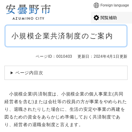
ペ
メニューを飛ばして本文へ
Foreign language
ー
ジ
閲覧補助
の
先
本
頭
小規模企業共済制度のご案内
文
で
す
。
ページID：0010403
更新日：2024年4月1日更新
ページ内目次
小規模企業l共済制度は、小規模企業の個人事業主(共同
経営者を含む)または会社等の役員の方が事業をやめられた
り、退職されたりした場合に、生活の安定や事業の再建を
図るための資金をあらかじめ準備しておく共済制度であ
り、経営者の退職金制度と言えます。