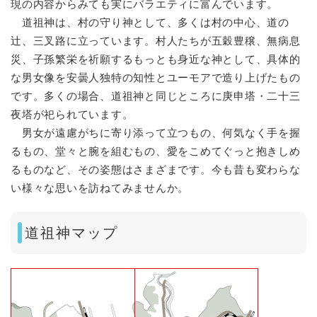
現の内容からみても実にバラエティに富んでいます。
道祖神は、村の守り神として、多くは村の中心、道の
辻、三叉路に立っています。村人たちが五穀豊穣、無病息
災、子孫繁栄を祈願するもっとも身近な神として、具体的
な男女像を安曇人独特の知性とユーモアで造り上げたもの
です。多くの場合、道祖神と同じところに庚申塔・二十三
夜塔が祀られています。
男女が遠慮がちに寄り添って立つもの、何気なく手を握
るもの、堂々と腕を組むもの、愛をこめてぐっと抱きしめ
るものなど、その姿態はさまざまです。今も昔も変わらな
い様々な思いを訪ねてみませんか。
道祖神マップ