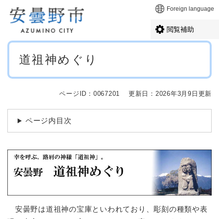
ペ
メニューを飛ばして本文へ
Foreign language
ー
ジ
閲覧補助
の
先
本
頭
道祖神めぐり
文
で
す
。
ページID：0067201
更新日：2026年3月9日更新
ページ内目次
安曇野は道祖神の宝庫といわれており、彫刻の種類や表