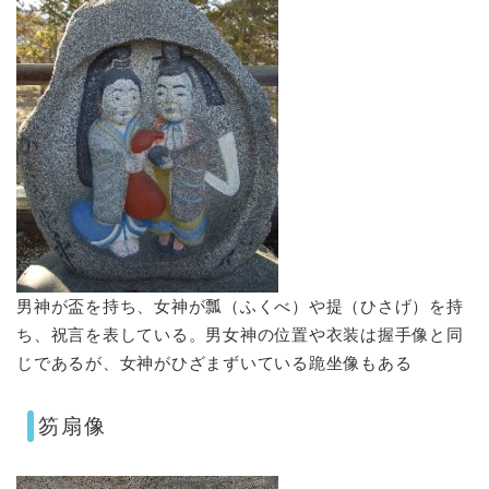
男神が盃を持ち、女神が瓢（ふくべ）や提（ひさげ）を持
ち、祝言を表している。男女神の位置や衣装は握手像と同
じであるが、女神がひざまずいている跪坐像もある
笏扇像