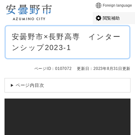
ペ
メニューを飛ばして本文へ
Foreign language
ー
ジ
閲覧補助
の
先
本
頭
安曇野市×長野高専 インター
文
で
ンシップ2023-1
す
。
ページID：0107072
更新日：2023年8月31日更新
ページ内目次