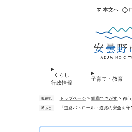
ペ
本文へ
F
ー
ジ
の
先
頭
で
す
。
くらし
子育て・教育
行政情報
トップページ
>
組織でさがす
>
都市
現在地
「道路パトロール：道路の安全を守
足あと
本