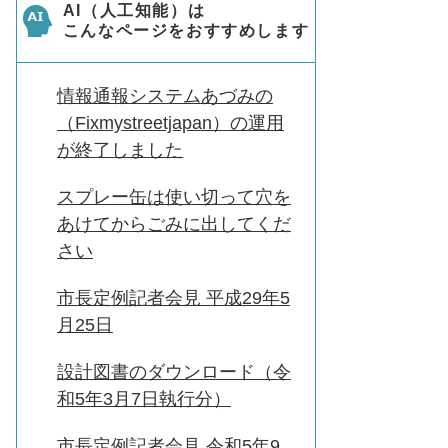
AI（人工知能）は
こんなページをおすすめします
情報通報システムあづみの
（Fixmystreetjapan）の運用
が終了しました
スプレー缶は使い切って穴を
あけてからごみに出してくだ
さい
市長定例記者会見 平成29年5
月25日
設計図書のダウンロード（令
和5年3月7日執行分）
市長定例記者会見 令和5年9