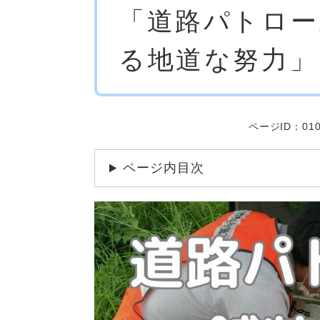
「道路パトロー
文
る地道な努力」
ページID：010
ページ内目次