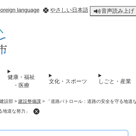
メニューを飛ばして本文へ
oreign language
やさしい日本語
音声読み上げ
健康・福祉
文化・スポーツ
しごと・産業
・医療
建設部
>
建設整備課
>
「道路パトロール：道路の安全を守る地道
る地道な努力」