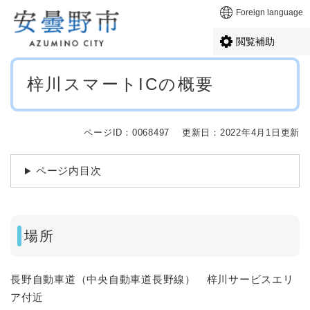
ペ
メニューを飛ばして本文へ
Foreign language
ー
ジ
閲覧補助
の
先
本
頭
梓川スマートICの概要
文
で
す
。
ページID：0068497
更新日：2022年4月1日更新
ページ内目次
場所
長野自動車道（中央自動車道長野線） 梓川サービスエリ
ア付近