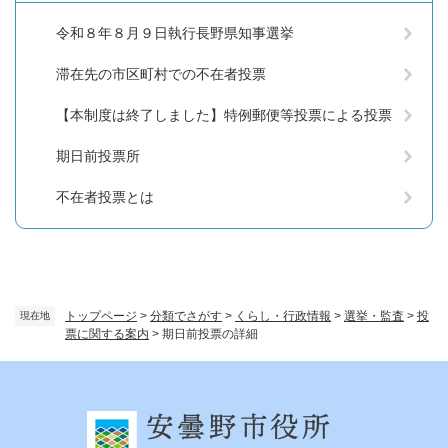
令和８年８月９日執行長野県知事選挙
滞在先の市区町村での不在者投票
【本制度は終了しました】特例郵便等投票による投票
期日前投票所
不在者投票とは
トップページ
>
分類でさがす
>
くらし・行政情報
>
選挙・監査
>
投
現在地
票に関する案内
>
期日前投票の詳細