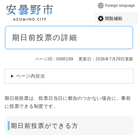
ペ
メニューを飛ばして本文へ
Foreign language
ー
ジ
閲覧補助
の
先
本
頭
期日前投票の詳細
文
で
す
。
ページID：0065199
更新日：2026年7月29日更新
ページ内目次
期日前投票は、投票日当日に都合のつかない場合に、事前
に投票できる制度です。
期日前投票ができる方