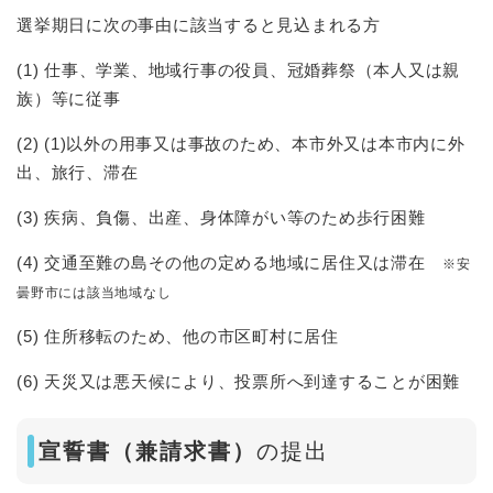
選挙期日に次の事由に該当すると見込まれる方
(1) 仕事、学業、地域行事の役員、冠婚葬祭（本人又は親
族）等に従事
(2) (1)以外の用事又は事故のため、本市外又は本市内に外
出、旅行、滞在
(3) 疾病、負傷、出産、身体障がい等のため歩行困難
(4) 交通至難の島その他の定める地域に居住又は滞在
※安
曇野市には該当地域なし
(5) 住所移転のため、他の市区町村に居住
(6) 天災又は悪天候により、投票所へ到達することが困難
​宣誓書（兼請求書）
の提出