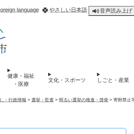
メニューを飛ばして本文へ
oreign language
やさしい日本語
音声読み上げ
健康・福祉
文化・スポーツ
しごと・産業
・医療
し・行政情報
>
選挙・監査
>
明るい選挙の推進・啓発
>
寄附禁止