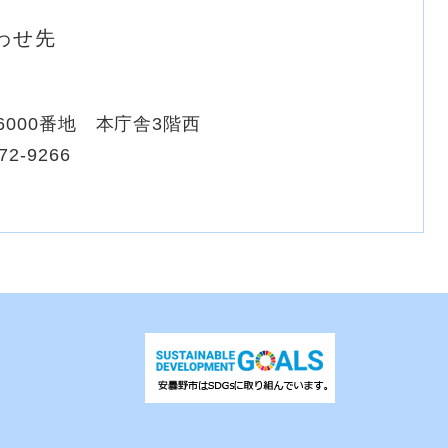
わせ先
000番地 本庁舎3階西
72-9266