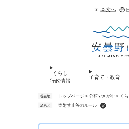
ペ
本文へ
F
ー
ジ
の
先
頭
で
す
。
くらし
子育て・教育
行政情報
トップページ
>
分類でさがす
>
くら
現在地
寄附禁止等のルール
足あと
本