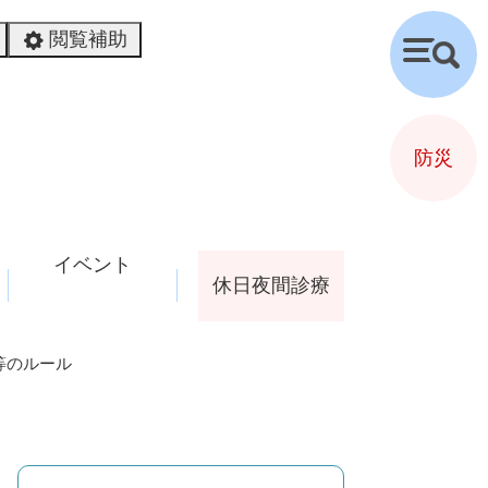
閲覧補助
検
索
防災
イベント
休日夜間診療
等のルール